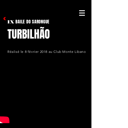
<
BAILE DO SARONGUE
IX
TURBILHÃO
Réalisé le 8 février 2018 au Club Monte Libano